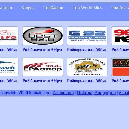
λητικά
Καιρός
Τουβλάκια
Top World Sites
Ραδιόφω
απο Αθήνα
Ραδιόφωνα απο Αθήνα
Ραδιόφωνα απο Αθήνα
Ραδιόφων
απο Αθήνα
Ραδιόφωνα απο Αθήνα
Ραδιόφωνα απο Αθήνα
Ραδιόφων
Copyright 2026 koutakia.gr |
Αποποίηση
|
Πολιτική Απορρήτου
|
e-mai